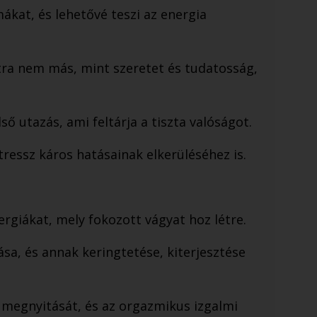
mákat, és lehetővé teszi az energia
tra nem más, mint szeretet és tudatosság,
ő utazás, ami feltárja a tiszta valóságot.
ressz káros hatásainak elkerüléséhez is.
ergiákat, mely fokozott vágyat hoz létre.
ása, és annak keringtetése, kiterjesztése
st megnyitását, és az orgazmikus izgalmi