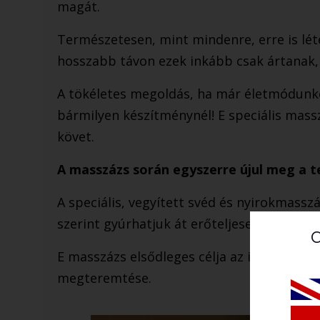
magát.
Természetesen, mint mindenre, erre is lét
hosszabb távon ezek inkább csak ártanak,
A tökéletes megoldás, ha már életmódunkon
bármilyen készítménynél! E speciális masszá
követ.
A masszázs során egyszerre újul meg a te
A speciális, vegyített svéd és nyirokmassz
szerint gyúrhatjuk át erőteljesen a testet és
C
E masszázs elsődleges célja az izmok ellazí
megteremtése.