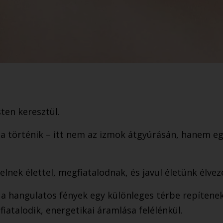
sten keresztül.
a történik – itt nem az izmok átgyúrásán, hanem egy
lnek élettel, megfiatalodnak, és javul életünk élve
, a hangulatos fények egy különleges térbe repítenek
fiatalodik, energetikai áramlása felélénkül.