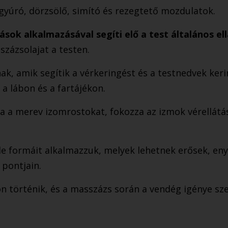
 gyúró, dörzsölő, simító és rezegtető mozdulatok.
ások alkalmazásával segíti elő a test általános el
százsolajat a testen.
nak, amik segítik a vérkeringést és a testnedvek ke
 a lábon és a fartájékon.
tja a merev izomrostokat, fokozza az izmok vérellátás
le formáit alkalmazzuk, melyek lehetnek erősek, eny
 pontjain.
 történik, és a masszázs során a vendég igénye sz