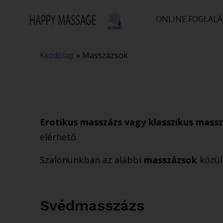
ONLINE FOGLALÁ
Kezdőlap
»
Masszázsok
​Erotikus masszázs vagy klasszikus mas
elérhető.
Szalonunkban az alábbi
masszázsok
​közü
Svédmasszázs