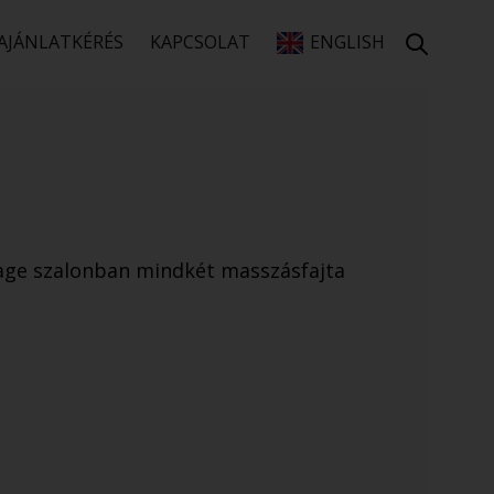
AJÁNLATKÉRÉS
KAPCSOLAT
ENGLISH
age szalonban mindkét masszásfajta