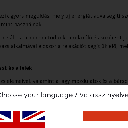
ezik gyors megoldás, mely új energiát adva segíti s
 mint használnak.
 változtatni nem tudunk, a relaxáló és közérzet jav
zs alkalmával először a relaxációt segítjük elő, mely
st és a lélek.
ázs elemeivel, valamint a lágy mozdulatok és a bárs
 lazíthatjuk el a lelket.
hoose your language / Válassz nyelv
tása, az esetleges görcsök feloldása, a stressz megs