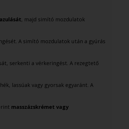
lazulását
, majd simító mozdulatok
ringését. A simító mozdulatok után a gyúrás
át, serkenti a vérkeringést. A rezegtető
hék, lassúak vagy gyorsak egyaránt. A
erint
masszázskrémet vagy