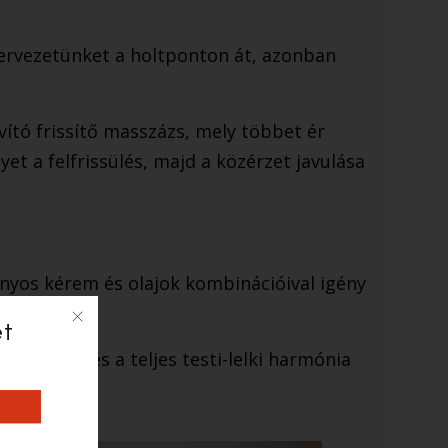
zervezetünket a holtponton át, azonban
ító frissítő masszázs, mely többet ér
et a felfrissülés, majd a közérzet javulása
onyos kérem és olajok kombinációival igény
et
züntetése és a teljes testi-lelki harmónia