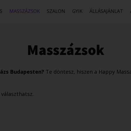
S
MASSZÁZSOK
SZALON
GYIK
ÁLLÁSAJÁNLAT
​Masszázsok
százs Budapesten?
Te döntesz, hiszen a Happy Mass
l választhatsz.