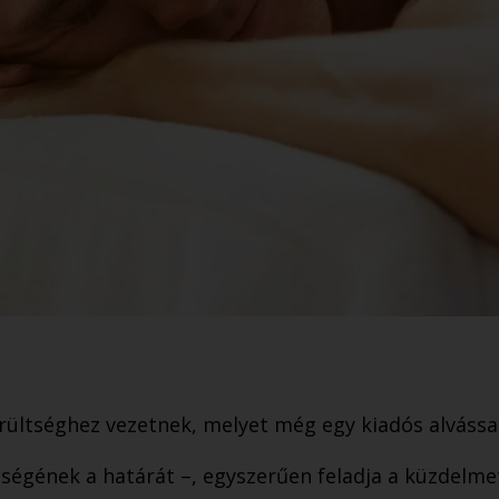
rültséghez vezetnek, melyet még egy kiadós alvássa
sségének a határát –, egyszerűen feladja a küzdelm