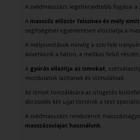
​A ​svédmasszázs legelterjedtebb fogásai a
A
masszőz először felszínes és mély simít
segítségével egyenletesen eloszlatja a mas
A mélysimítások mindig a szív felé irányul
következik a háton, a mellkas felső részén,
A
gyúrás ellazítja az izmokat
, szétválasz
mozdulatok lazítanak és stimulálnak.
Az izmok tonizálására az ütögetés különfé
dörzsölés két ujjal történik a test speciális
A svédmasszázs rendszerint masszázságyon
masszázsolajat használunk
.