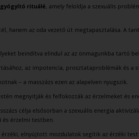
gyógyító rituálé
, amely feloldja a szexuális problé
cél, hanem az oda vezető út megtapasztalása. A tan
lyeket beindítva elindul az az önmagunkba tartó bels
tásához, az impotencia, prosztataproblémák és a st
alkotnak – a masszázs ezen az alapelven nyugszik.
estén megnyitják és felfokozzák az érzelmeket és en
százs célja elsősorban a szexuális energia aktivizál
ai és érzelmi testben.
, érzéki, elnyújtott mozdulatok segítik az érzéki te